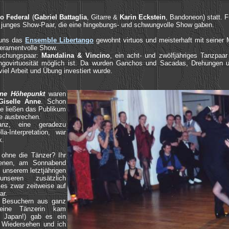
o Federal
(
Gabriel Battaglia
, Gitarre &
Karin Eckstein
, Bandoneon) statt. 
 junges Show-Paar, die eine hingebungs- und schwungvolle Show gaben.
 uns das
Ensemble Libertango
gewohnt virtuos und meisterhaft mit seiner
peramentvolle Show.
schungspaar:
Mandalina & Vincino
, ein acht- und zwölfjähriges Tanzpaar
angovirtuosität möglich ist. Da wurden Ganchos und Sacadas, Drehungen 
el Arbeit und Übung investiert wurde.
ene Höhepunkt
waren
Giselle Anne
. Schon
ze ließen das Publikum
e ausbrechen.
anz, eine geradezu
a-Interpretation, war
k.
 ohne die Tänzer? Ihr
hienen, am Sonnabend
 unserem letztjährigen
nseren zusätzlich
es zwar zeitweise auf
ar.
n Besuchern aus ganz
eine Tänzerin kam
 Japan!) gab es ein
s Wiedersehen und ich