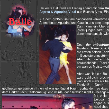
Der erste Ball fand am Freitag Abend mit dem
Du
Asprea & Agustina Vidal
aus Buenos Aires. Ein
Auf dem großen Ball am Sonnabend verwöhnte
Abend boten Agustina und Claudio uns eine tem
Dann kam ein Überra
ihrem jungen Alter T
denen man ansah, wievi
Doch
der unbestritt
Gustavo Naveira & 
die ersten beiden Tän
in Begeisterungsstürm
Aber ihr dritter T
berauschende Piazzoll
ein wahres Meisterwer
Aber was ist ein Ball
wart zahlreich ersc
wohl noch mehr als bei
Festival! Durch u
geöffneten geräumigen Innenhof war genügend Raum vorhanden, so dass 
dem Parkett recht "salonmäßig" eng wurde, doch letztlich nicht zu beengt w
Mit viele
Europa (
sogar aus
herzliche